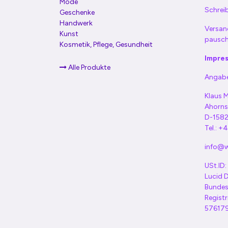
Mode
Schreib
Geschenke
Handwerk
Versan
Kunst
pausch
Kosmetik, Pflege, Gesundheit
Impre
Alle Produkte
Angabe
Klaus M
Ahorns
D-1582
Tel.: 
info@wi
USt.ID
Lucid
Bundes
Regist
57617