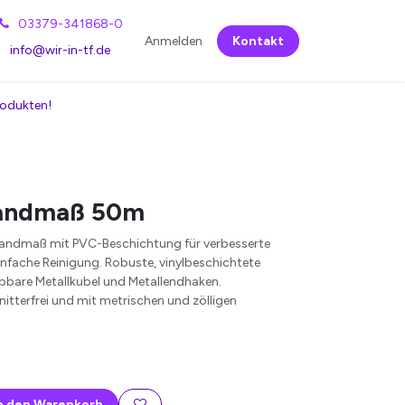
03379-341868-0
Anmelden
Kontakt
info@wir-in-tf.de
rodukten!
Bandmaß 50m
bandmaß mit PVC-Beschichtung für verbesserte
infache Reinigung. Robuste, vinylbeschichtete
ppbare Metallkubel und Metallendhaken.
itterfrei und mit metrischen und zölligen
n den Warenkorb