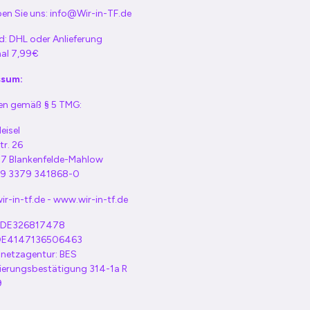
en Sie uns:
info@Wir-in-TF.de
d: DHL oder Anlieferung
al 7,99€
ssum:
n gemäß § 5 TMG:
eisel
tr. 26
7 Blankenfelde-Mahlow
+49 3379 341868-0
r-in-tf.de - www.wir-in-tf.de
: DE326817478
 DE4147136506463
netzagentur: BES
rierungsbestätigung 314-1a R
9