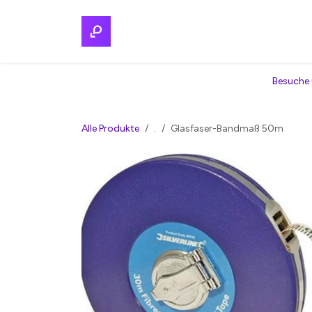
Zum Inhalt springen
Home
Regionalmarkt
Services
Par
Besuche 
Alle Produkte
.
Glasfaser-Bandmaß 50m