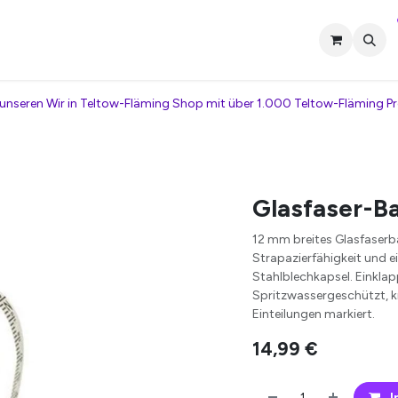
tner werden
Termin vereinbaren
Kontakt
Veranstaltungen
unseren Wir in Teltow-Fläming Shop mit über 1.000 Teltow-Fläming P
Glasfaser-
12 mm breites Glasfaser
Strapazierfähigkeit und e
Stahlblechkapsel. Einkla
Spritzwassergeschützt, kn
Einteilungen markiert.
14,99
€
I