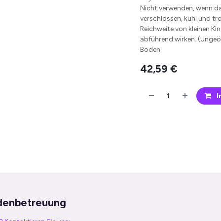
Nicht verwenden, wenn das 
verschlossen, kühl und t
Reichweite von kleinen K
abführend wirken. (Ungeö˛
Boden.
42,59
€
I
denbetreuung