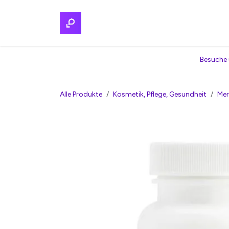
Zum Inhalt springen
Home
Regionalmarkt
Services
Par
Besuche 
Alle Produkte
Kosmetik, Pflege, Gesundheit
Mer