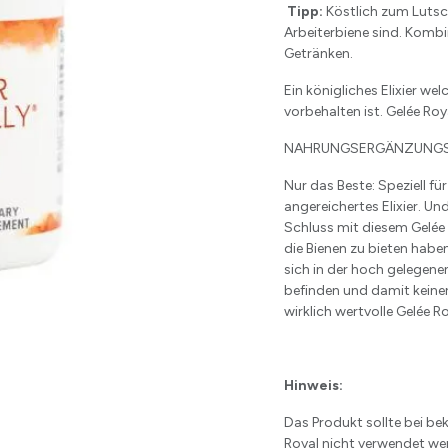
Tipp:
Köstlich zum Lutsche
Arbeiterbiene sind. Kombin
Getränken.
Ein königliches Elixier we
vorbehalten ist. Gelée Roy
NAHRUNGSERGÄNZUNGSM
Nur das Beste: Speziell fü
angereichertes Elixier. U
Schluss mit diesem Gelée R
die Bienen zu bieten hab
sich in der hoch gelegen
befinden und damit keine
wirklich wertvolle Gelée Ro
Hinweis:
Das Produkt sollte bei be
Royal nicht verwendet werd