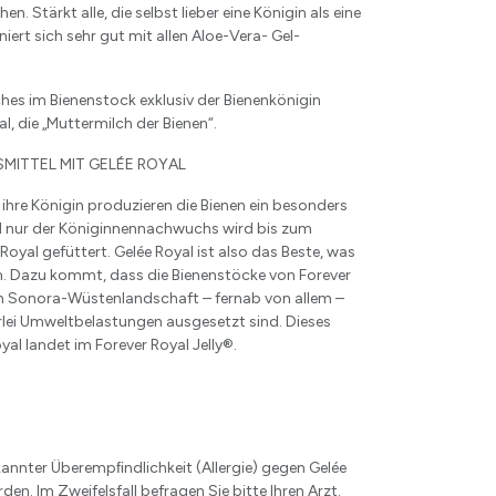
n. Stärkt alle, die selbst lieber eine Königin als eine
iert sich sehr gut mit allen Aloe-Vera- Gel-
lches im Bienenstock exklusiv der Bienenkönigin
al, die „Muttermilch der Bienen“.
ITTEL MIT GELÉE ROYAL
r ihre Königin produzieren die Bienen ein besonders
nd nur der Königinnennachwuchs wird bis zum
oyal gefüttert. Gelée Royal ist also das Beste, was
en. Dazu kommt, dass die Bienenstöcke von Forever
en Sonora-Wüstenlandschaft – fernab von allem –
rlei Umweltbelastungen ausgesetzt sind. Dieses
yal landet im Forever Royal Jelly®️.
kannter Überempﬁndlichkeit (Allergie) gegen Gelée
en. Im Zweifelsfall befragen Sie bitte Ihren Arzt.