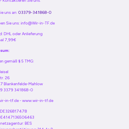
 Kontaktieren Sie uns:
ie uns an:
03379-341868-0
en Sie uns:
info@Wir-in-TF.de
d: DHL oder Anlieferung
al 7,99€
ssum:
n gemäß § 5 TMG:
eisel
tr. 26
7 Blankenfelde-Mahlow
+49 3379 341868-0
r-in-tf.de - www.wir-in-tf.de
: DE326817478
 DE4147136506463
netzagentur: BES