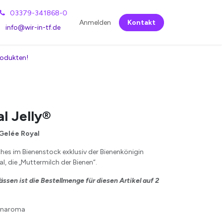
03379-341868-0
Anmelden
Kontakt
info@wir-in-tf.de
rodukten!
l Jelly®
 Gelée Royal
lches im Bienenstock exklusiv der Bienenkönigin
al, die „Muttermilch der Bienen“.
sen ist die Bestellmenge für diesen Artikel auf 2
genaroma