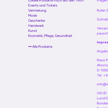
Lokale Produkte frisch auf den Tisch
Fragen?
Events und Tickets
Vermietung
Rufen S
Mode
Schreib
Geschenke
Handwerk
Versan
Kunst
pausch
Kosmetik, Pflege, Gesundheit
Impre
Alle Produkte
Angabe
Klaus M
Ahorns
D-1582
Tel.: 
info@wi
USt.ID
Lucid
Bundes