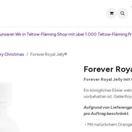
tner werden
Termin vereinbaren
Kontakt
Veranstaltungen
unseren Wir in Teltow-Fläming Shop mit über 1.000 Teltow-Fläming P
ry Christmas
Forever Royal Jelly®
Forever Roya
Forever Royal Jelly mit
Ein königliches Elixier we
vorbehalten ist. Gelée Roy
Aufgrund von Lieferengpäs
pro Auftrag beschränkt.
• Mit natürlichem Oran