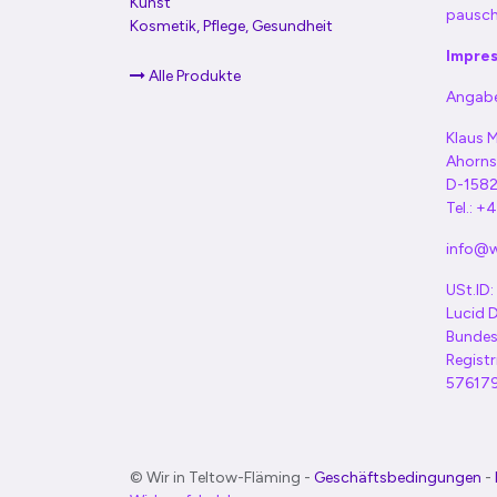
Kunst
pausch
Kosmetik, Pflege, Gesundheit
Impre
Alle Produkte
Angabe
Klaus M
Ahorns
D-1582
Tel.: 
info@wi
USt.ID
Lucid
Bundes
Regist
57617
© Wir in Teltow-Fläming -
Geschäftsbedingungen
-