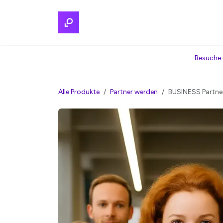
Zum Inhalt springen
Home
Regionalmarkt
Services
Par
Besuche 
Alle Produkte
Partner werden
BUSINESS Partne