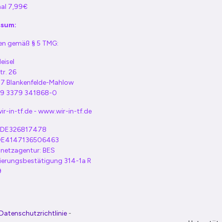
al 7,99€
ssum:
n gemäß § 5 TMG:
eisel
tr. 26
7 Blankenfelde-Mahlow
+49 3379 341868-0
r-in-tf.de - www.wir-in-tf.de
: DE326817478
 DE4147136506463
netzagentur: BES
rierungsbestätigung 314-1a R
9
Datenschutzrichtlinie
-