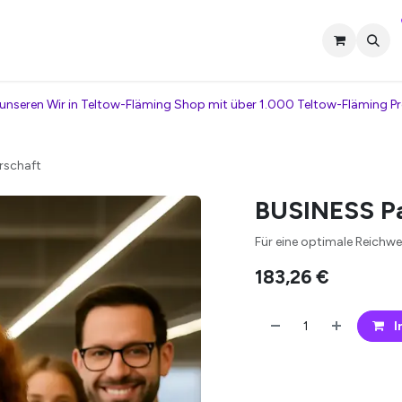
tner werden
Termin vereinbaren
Kontakt
Veranstaltungen
unseren Wir in Teltow-Fläming Shop mit über 1.000 Teltow-Fläming P
rschaft
BUSINESS Pa
Für eine optimale Reichwei
183,26
€
I