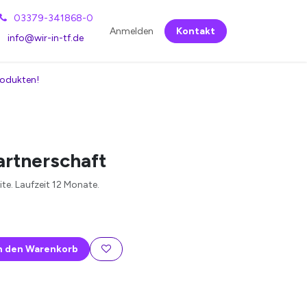
03379-341868-0
Anmelden
Kontakt
info@wir-in-tf.de
rodukten!
rtnerschaft
te. Laufzeit 12 Monate.
n den Warenkorb