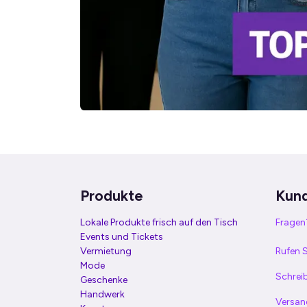
Produkte
Kun
Lokale Produkte frisch auf den Tisch
Fragen?
Events und Tickets
Vermietung
Rufen S
Mode
Schreib
Geschenke
Handwerk
Versan